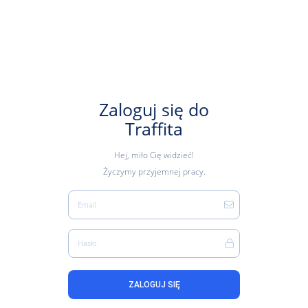
Zaloguj się do
Traffita
Hej, miło Cię widzieć!
Życzymy przyjemnej pracy.
Email
Hasło
ZALOGUJ SIĘ